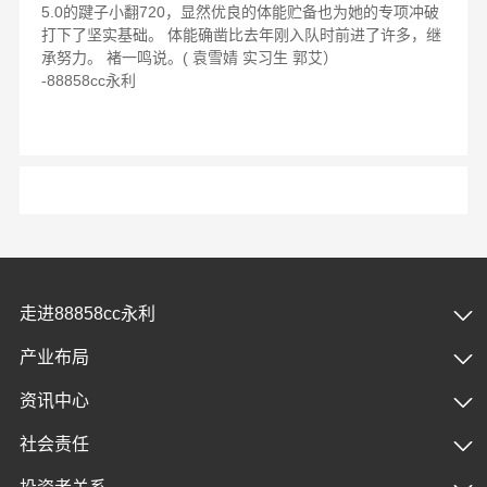
5.0的踺子小翻720，显然优良的体能贮备也为她的专项冲破
打下了坚实基础。 体能确凿比去年刚入队时前进了许多，继
承努力。 褚一鸣说。( 袁雪婧 实习生 郭艾）
-88858cc永利
走进88858cc永利
产业布局
资讯中心
社会责任