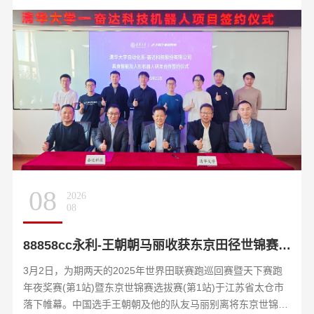
08
2026
08
88858cc永利-王朝朝马丽收获东京田径世锦赛入场券
3月2日，为期两天的2025年世界田联赛跑巡回赛暨天下赛跑
年夜奖赛(第1站)暨东京世锦赛选拔赛(第1站)于江苏省太仓市
落下帷幕。中国选手王朝朝及他的队友马丽别离将东京世锦赛