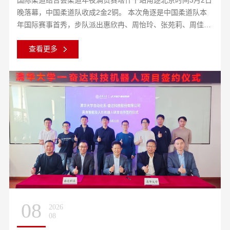
晚落幕，中国柔道队收成2金2铜。 本次角逐是中国柔道队本
年国际赛事首秀，步队派出惠欣冉、周怡玲、张苑莉、周佳、
陶昱颖、李骏、王颖、刘露、袁慧婷、
查看更多
08
2026
08