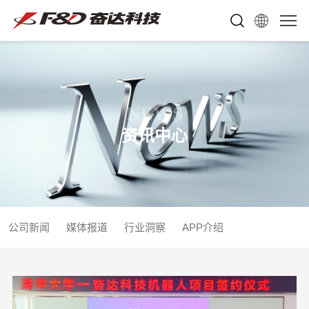
NEWS
资讯中心
公司新闻
媒体报道
行业洞察
APP介绍